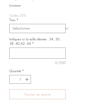
original
promotionnel
Livraison
Soldes 50%
Tissu
*
Indiquez ici la taille désirée : 34, 36,
38, 40,42, 44
*
0/500
Quantité
*
Ajouter au panier