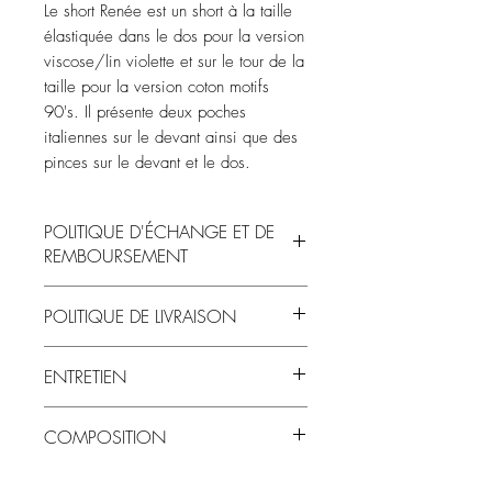
Le short Renée est un short à la taille
élastiquée dans le dos pour la version
viscose/lin violette et sur le tour de la
taille pour la version coton motifs
90's. Il présente deux poches
italiennes sur le devant ainsi que des
pinces sur le devant et le dos.
POLITIQUE D'ÉCHANGE ET DE
REMBOURSEMENT
Les articles non portés et non lavés
POLITIQUE DE LIVRAISON
peuvent être remboursés ou échangés
exceptés les articles pour lesquels des
Les vêtements étant cousus à la demande
modifications sur demande ont été faites.
ENTRETIEN
et à la main, le délais de fabrication du
vêtements est de maximum 3 semaines.
Lavage à 30° - essorage délicat - pas de
S'ajoute à cela la livraison qui prends
COMPOSITION
sèche linge - pas de repassage
entre 3 à 5 jours après expédition de
l'article.
Version motifs 90's: