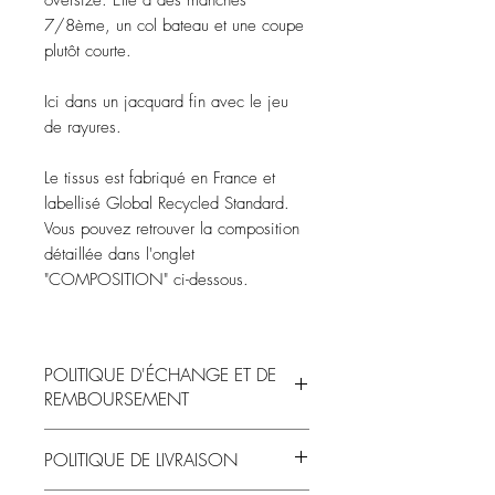
oversize. Elle a des manches
7/8ème, un col bateau et une coupe
plutôt courte.
Ici dans un jacquard fin avec le jeu
de rayures.
Le tissus est fabriqué en France et
labellisé Global Recycled Standard.
Vous pouvez retrouver la composition
détaillée dans l'onglet
"COMPOSITION" ci-dessous.
POLITIQUE D'ÉCHANGE ET DE
REMBOURSEMENT
Les articles non portés et non lavés
POLITIQUE DE LIVRAISON
peuvent être remboursés ou échangés
exceptés les articles pour lesquels des