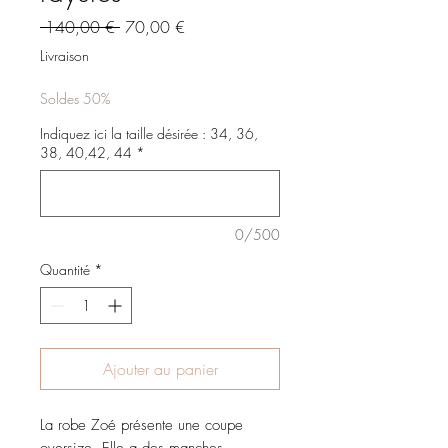
Prix
Prix
 140,00 € 
70,00 €
original
promotionnel
Livraison
Soldes 50%
Indiquez ici la taille désirée : 34, 36,
38, 40,42, 44
*
0/500
Quantité
*
Ajouter au panier
La robe Zoé présente une coupe