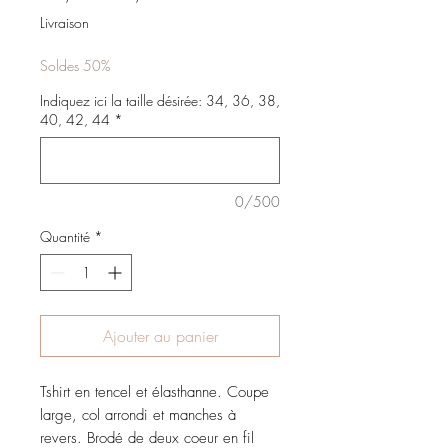
original
promotionnel
Livraison
Soldes 50%
Indiquez ici la taille désirée: 34, 36, 38,
40, 42, 44
*
0/500
Quantité
*
Ajouter au panier
Tshirt en tencel et élasthanne. Coupe
large, col arrondi et manches à
revers. Brodé de deux coeur en fil